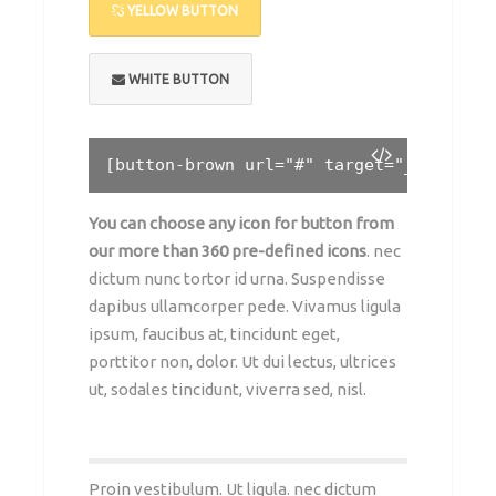
YELLOW BUTTON
WHITE BUTTON
[
button-brown url="#" target="_self" po
You can choose any icon for button from
our more than 360 pre-defined icons
. nec
dictum nunc tortor id urna. Suspendisse
dapibus ullamcorper pede. Vivamus ligula
ipsum, faucibus at, tincidunt eget,
porttitor non, dolor. Ut dui lectus, ultrices
ut, sodales tincidunt, viverra sed, nisl.
Proin vestibulum. Ut ligula. nec dictum