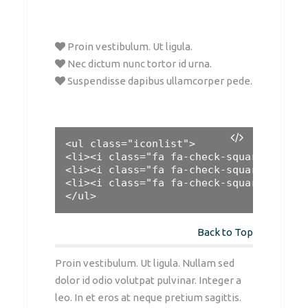
Proin vestibulum. Ut ligula.
Nec dictum nunc tortor id urna.
Suspendisse dapibus ullamcorper pede.
<ul class="iconlist">

<li><i class="fa fa-check-square-o"></i
<li><i class="fa fa-check-square-o"></i
<li><i class="fa fa-check-square-o"></i
</ul>
Back to Top
Proin vestibulum. Ut ligula. Nullam sed
dolor id odio volutpat pulvinar. Integer a
leo. In et eros at neque pretium sagittis.