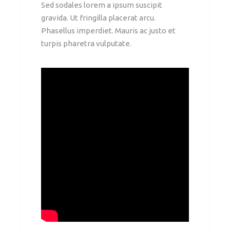
Sed sodales lorem a ipsum suscipit
gravida. Ut fringilla placerat arcu.
Phasellus imperdiet. Mauris ac justo et
turpis pharetra vulputate.