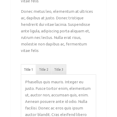
vitae felis
Donec metus leo, elementum at ultrices
ac, dapibus at justo. Donec tristique
hendrerit dui vitae lacinia. Suspendisse
ante ligula, adipiscing porta aliquam et,
rutrum nec lectus. Nulla erat risus,
molestie non dapibus ac, fermentum
vitae felis
Title 1
Title 2
Title 3
Phasellus quis mauris. Integer eu
justo. Fusce tortor enim, elementum
ut, auctor non, accumsan quis, enim.
Aenean posuere ante id odio. Nulla
facilisi. Donec ac eros quis ipsum
auctor blandit. Cras eleifend libero